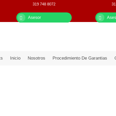
319 748 8072
31
Asesor
Ases
ts
Inicio
Nosotros
Procedimiento De Garantias