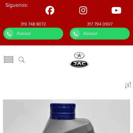
Síguenos:
319 748 8072
317 794 0907
Asesor
Asesor