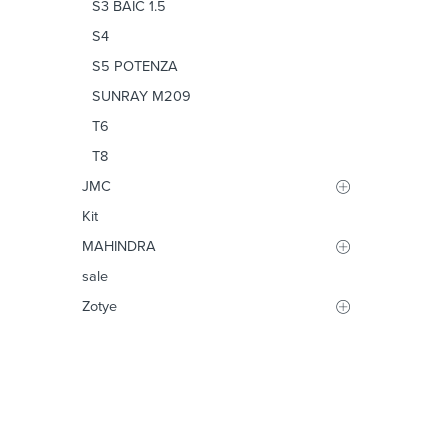
S3 BAIC 1.5
S4
S5 POTENZA
SUNRAY M209
T6
T8
JMC
Kit
MAHINDRA
sale
Zotye