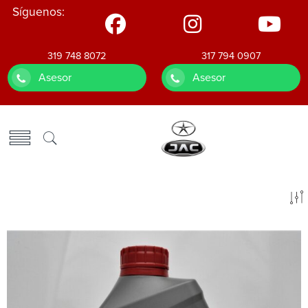
Síguenos:
319 748 8072
317 794 0907
Asesor
Asesor