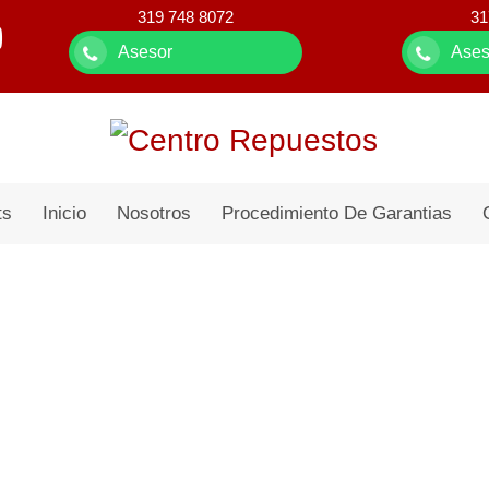
319 748 8072
31
Asesor
Ases
ts
Inicio
Nosotros
Procedimiento De Garantias