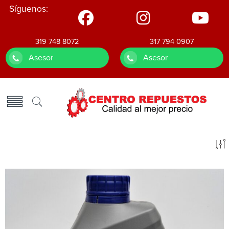
Síguenos:
319 748 8072
317 794 0907
Asesor
Asesor