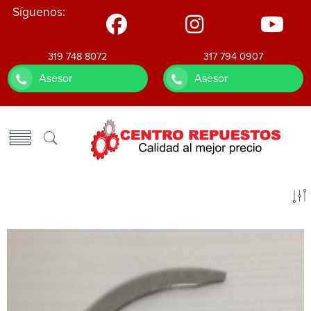
Síguenos:
319 748 8072
317 794 0907
Asesor
Asesor