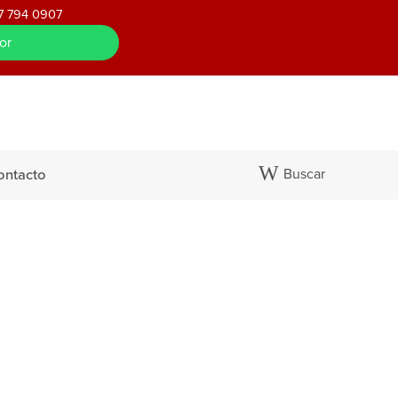
7 794 0907
or
Buscar
ontacto