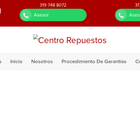
319 748 8072
31
Asesor
Ases
s
Inicio
Nosotros
Procedimiento De Garantias
C