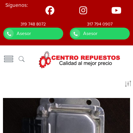
Síguenos:
319 748 8072
317 794 0907
Asesor
Asesor