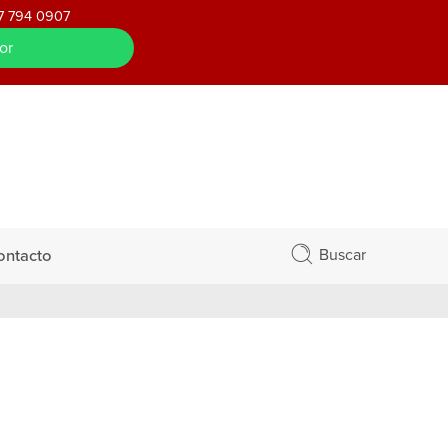
7 794 0907
or
Buscar
ontacto