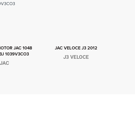
 rápida
Vista rápida
V
OTOR JAC 1048
JAC VELOCE J3 2012
KIT R
BJ 1039V3CO3
GREEN
J3 VELOCE
JAC