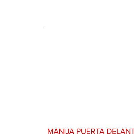
Repuesto Vehiculo JAC, T8 Manija pue
MANIJA PUERTA DELANT