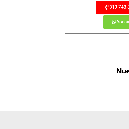
319 748 
Aseso
Nue