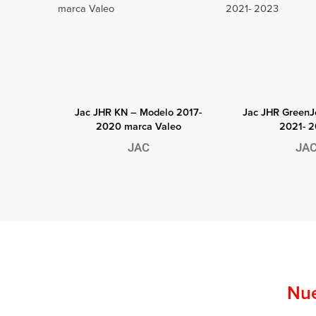
Vista rápida
Vista ráp
odelos
Jac JHR KN – Modelo 2017-
Jac JHR GreenJ
2020 marca Valeo
2021- 
JAC
JA
Nue