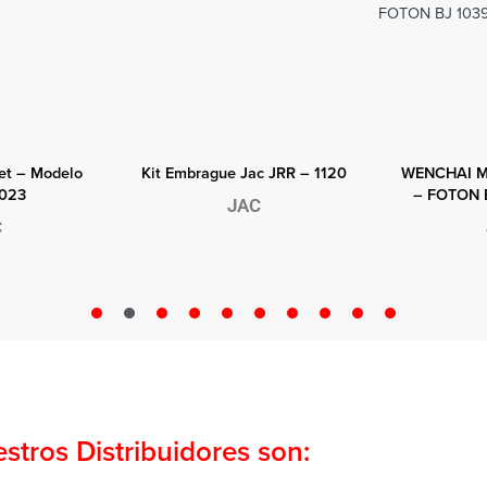
ida
Vista rápida
Vista
et – Modelo
Kit Embrague Jac JRR – 1120
WENCHAI M
2023
– FOTON 
JAC
C
stros Distribuidores son: