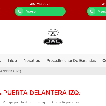
319 748 8072
31
Asesor
Ases
s
Inicio
Nosotros
Procedimiento De Garantias
C
ANTERA IZQ.
 PUERTA DELANTERA IZQ.
 Manija puerta delantera izq. – Centro Repuestos