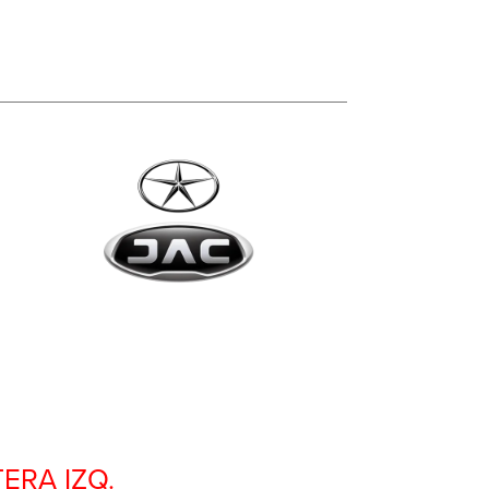
rta delantera izq. – Centro Repuestos
ERA IZQ.