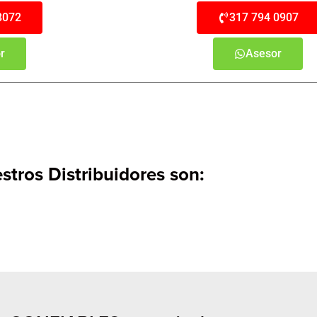
8072
317 794 0907
r
Asesor
stros Distribuidores son: