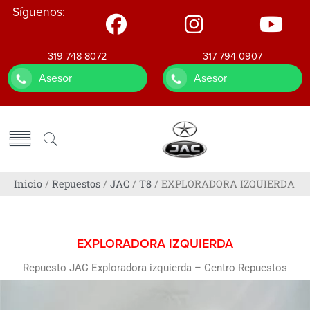
Síguenos:
319 748 8072
317 794 0907
Asesor
Asesor
Inicio
/
Repuestos
/
JAC
/
T8
/ EXPLORADORA IZQUIERDA
EXPLORADORA IZQUIERDA
Repuesto JAC Exploradora izquierda – Centro Repuestos