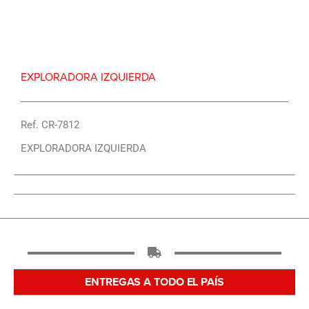
Repuesto Vehiculo JAC, T8 Exploradora izquierda –
Centro Repuestos
EXPLORADORA IZQUIERDA
Ref. CR-7812
EXPLORADORA IZQUIERDA
ENTREGAS A TODO EL PAÍS