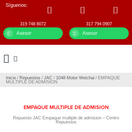
Síguenos:
319 748 8072
317 794 0907
Asesor
Asesor
Inicio
/
Repuestos
/
JAC
/
1048 Motor Weichai
/ EMPAQUE
MULTIPLE DE ADMISION
EMPAQUE MULTIPLE DE ADMISION
Repuesto JAC Empaque multiple de admision – Centro
Repuestos