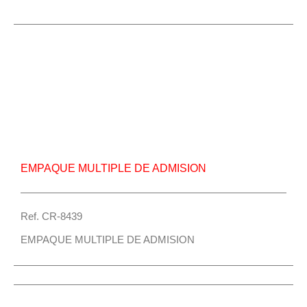
empaque-multiple-admision-1048-weichai.jpg
Repuesto Vehiculo JAC, 1048 Weichai Empaque
multiple de admision – Centro Repuestos
EMPAQUE MULTIPLE DE ADMISION
Ref. CR-8439
EMPAQUE MULTIPLE DE ADMISION