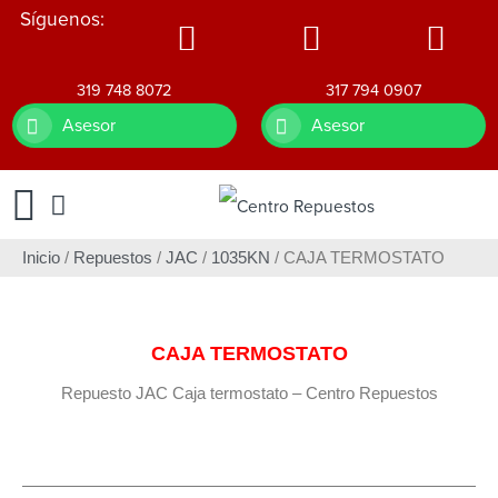
Síguenos:
319 748 8072
317 794 0907
Asesor
Asesor
Inicio
/
Repuestos
/
JAC
/
1035KN
/ CAJA TERMOSTATO
CAJA TERMOSTATO
Repuesto JAC Caja termostato – Centro Repuestos
CAJA-TERMOSTATO1.jpg
CAJA-TERMOSTATO2.jpg