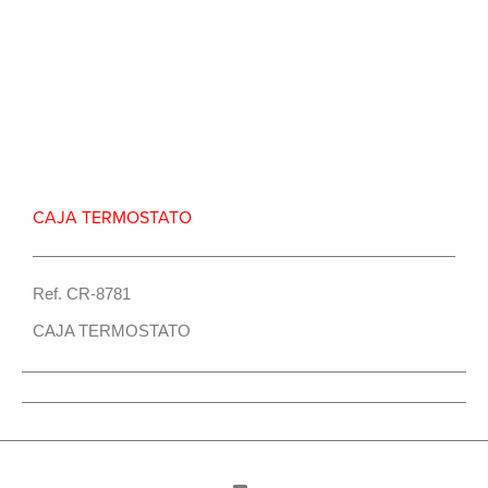
Repuesto Vehiculo JAC, 1035KN,JAC 1042KN Caja
termostato – Centro Repuestos
CAJA TERMOSTATO
Ref. CR-8781
CAJA TERMOSTATO