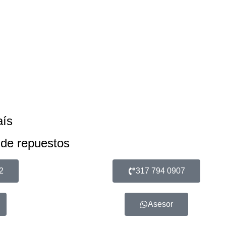
aís
 de repuestos
2
317 794 0907
Asesor