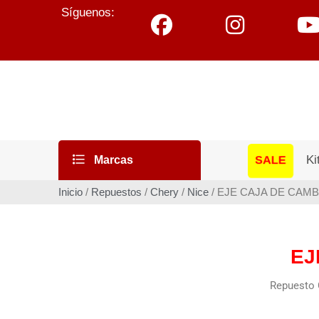
Síguenos:
Ki
SALE
Marcas
Inicio
/
Repuestos
/
Chery
/
Nice
/ EJE CAJA DE CAM
EJ
Repuesto 