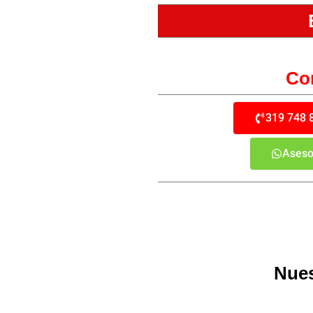
Con
319 748 
Aseso
Nues