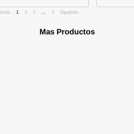
terior
1
2
3
…
5
Siguiente
Mas Productos