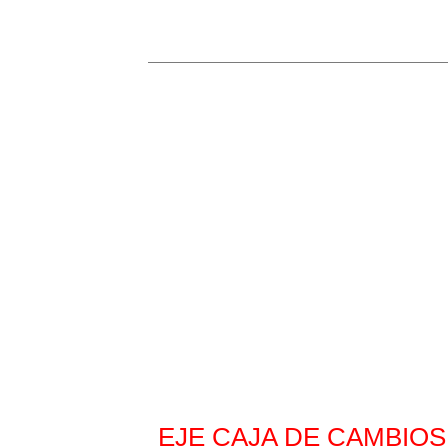
Repuesto Vehiculo Chery,Nice,Van1 (
Repuestos
EJE CAJA DE CAMBIOS