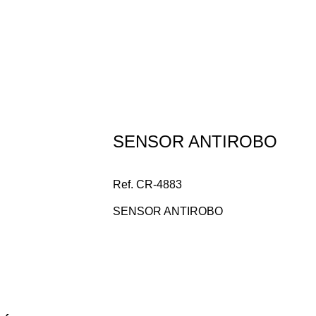
Repuesto Vehiculo Chery,Nice Sensor ant
SENSOR ANTIROBO
Ref. CR-4883
SENSOR ANTIROBO