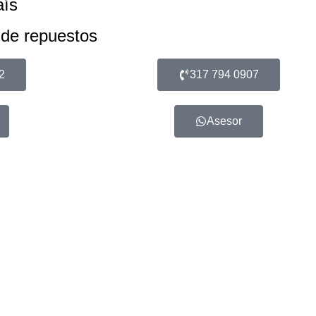
aís
 de repuestos
2
317 794 0907
Asesor