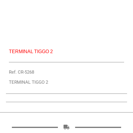
Repuesto Vehiculo Terminal tiggo 2 – Centro
Repuestos
TERMINAL TIGGO 2
Ref. CR-5268
TERMINAL TIGGO 2