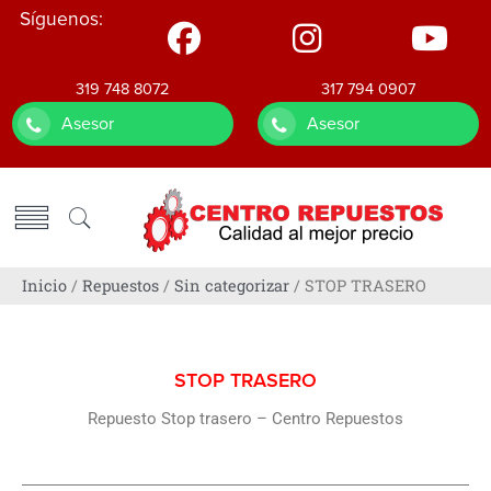
Síguenos:
319 748 8072
317 794 0907
Asesor
Asesor
Inicio
/
Repuestos
/
Sin categorizar
/ STOP TRASERO
STOP TRASERO
Repuesto Stop trasero – Centro Repuestos