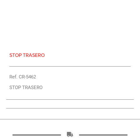
Repuesto Vehiculo Stop trasero – Centro Repuestos
STOP TRASERO
Ref. CR-5462
STOP TRASERO