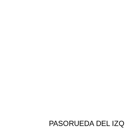
Repuesto Vehiculo Pasorueda del izq – 
PASORUEDA DEL IZQ