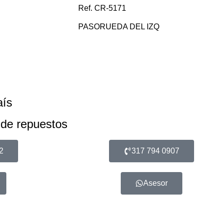
Ref. CR-5171
PASORUEDA DEL IZQ
aís
 de repuestos
2
317 794 0907
Asesor