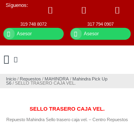
Síguenos:
319 748 8072
317 794 0907
Asesor
Asesor
Inicio
/
Repuestos
/
MAHINDRA
/
Mahindra Pick Up
S6
/ SELLO TRASERO CAJA VEL.
SELLO TRASERO CAJA VEL.
Repuesto Mahindra Sello trasero caja vel. – Centro Repuestos