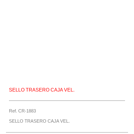
Repuesto Vehiculo Mahindra, Pick Up,Mahindra
Pick Up S6,Mahindra Scorpio Sello trasero caja
vel. – Centro Repuestos
SELLO TRASERO CAJA VEL.
Ref. CR-1883
SELLO TRASERO CAJA VEL.