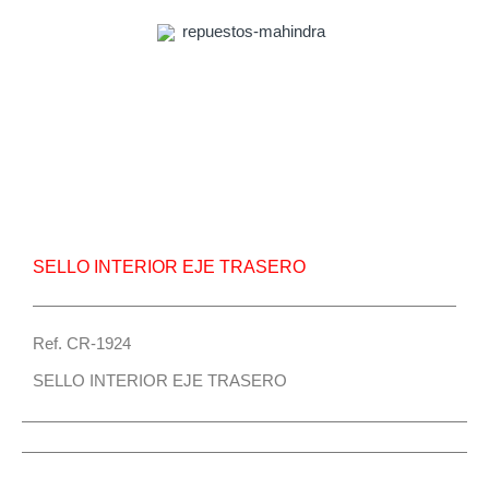
Repuesto Vehiculo Mahindra, Pick Up,Mahindra
Scorpio Sello interior eje trasero – Centro
Repuestos
SELLO INTERIOR EJE TRASERO
Ref. CR-1924
SELLO INTERIOR EJE TRASERO