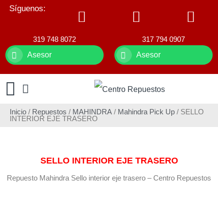
Síguenos:
319 748 8072
317 794 0907
Asesor
Asesor
Inicio
/
Repuestos
/
MAHINDRA
/
Mahindra Pick Up
/ SELLO
INTERIOR EJE TRASERO
SELLO INTERIOR EJE TRASERO
Repuesto Mahindra Sello interior eje trasero – Centro Repuestos