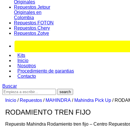
Originales
Repuestos Jetour
Originales en
Colombia
Repuestos FOTON
Repuestos Chery
Repuestos Zotye
Kits
Inicio
Nosotros
Procedimiento de garantias
Contacto
Buscar
Inicio
/
Repuestos
/
MAHINDRA
/
Mahindra Pick Up
/ RODA
RODAMIENTO TREN FIJO
Repuesto Mahindra Rodamiento tren fijo – Centro Repuesto