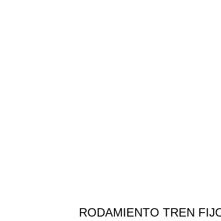
Repuesto Vehiculo Mahindra, Pick Up,Ma
fijo – Centro Repuestos
RODAMIENTO TREN FIJ