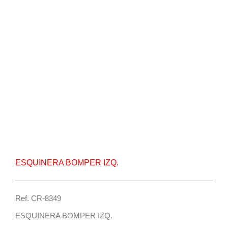
Repuesto Vehiculo Mahindra, Pick Up,Mahindra
Scorpio Esquinera bomper izq. – Centro
Repuestos
ESQUINERA BOMPER IZQ.
Ref. CR-8349
ESQUINERA BOMPER IZQ.