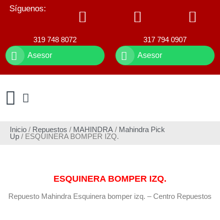
Síguenos:
319 748 8072
317 794 0907
Asesor
Asesor
Inicio
/
Repuestos
/
MAHINDRA
/
Mahindra Pick
Up
/ ESQUINERA BOMPER IZQ.
ESQUINERA BOMPER IZQ.
Repuesto Mahindra Esquinera bomper izq. – Centro Repuestos