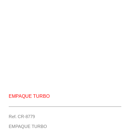
Repuesto Vehiculo Mahindra, Pick Up,Mahindra
Pick Up S6,Mahindra Scorpio Empaque turbo –
Centro Repuestos
EMPAQUE TURBO
Ref. CR-8779
EMPAQUE TURBO