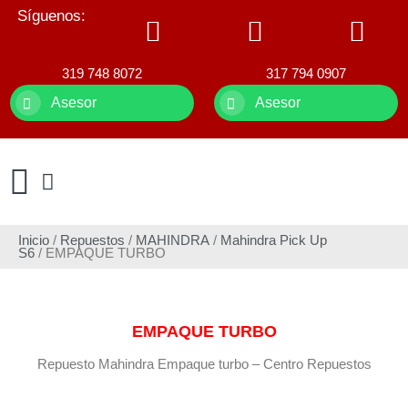
Síguenos:
319 748 8072
317 794 0907
Asesor
Asesor
Inicio
/
Repuestos
/
MAHINDRA
/
Mahindra Pick Up
S6
/ EMPAQUE TURBO
EMPAQUE TURBO
Repuesto Mahindra Empaque turbo – Centro Repuestos