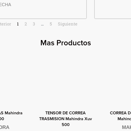
ECHA
terior
1
2
3
…
5
Siguiente
Mas Productos
ida
Vista rápida
Vista
S Mahindra
TENSOR DE CORREA
CORREA D
00
TRASMISION Mahindra Xuv
Mahind
500
DRA
MA