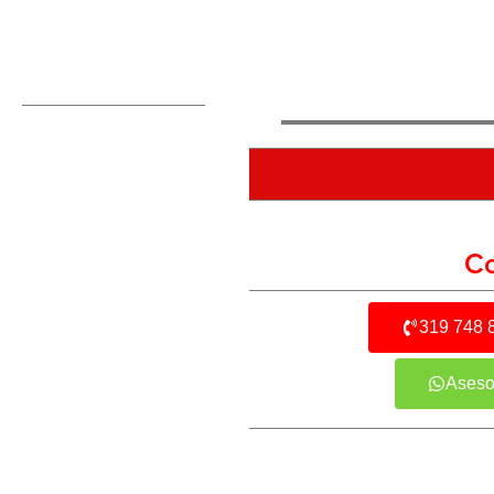
Co
319 748 
Aseso