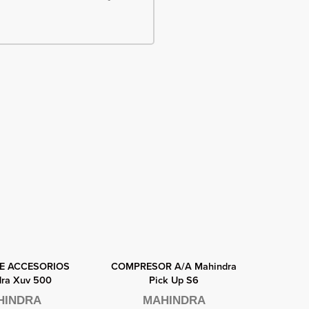
 rápida
Vista rápida
V
E ACCESORIOS
COMPRESOR A/A Mahindra
MAN
ra Xuv 500
Pick Up S6
DIRE
Ma
HINDRA
MAHINDRA