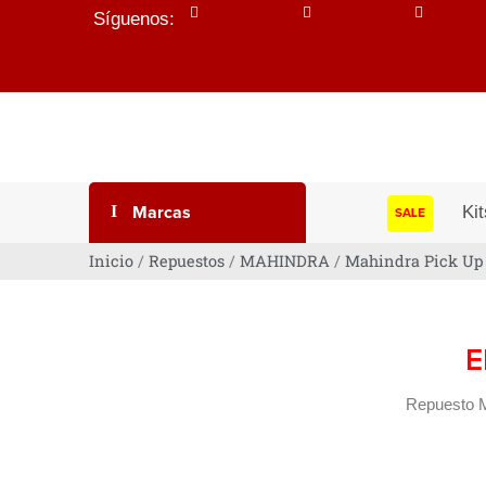
Síguenos:
Marcas
Kit
SALE
Inicio
/
Repuestos
/
MAHINDRA
/
Mahindra Pick Up
E
Repuesto M