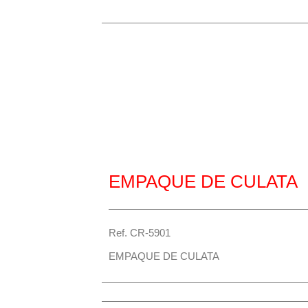
Repuesto Vehiculo Mahindra, Pick U
Scorpio Empaque de culata – Centro
EMPAQUE DE CULATA
Ref. CR-5901
EMPAQUE DE CULATA