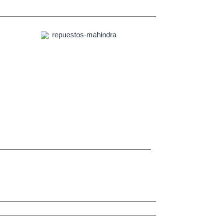
p,Mahindra Pick Up S6,Mahindra
 Repuestos