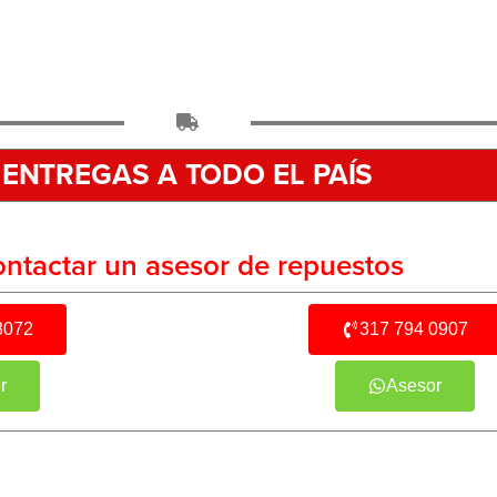
ENTREGAS A TODO EL PAÍS
ntactar un asesor de repuestos
8072
317 794 0907
r
Asesor