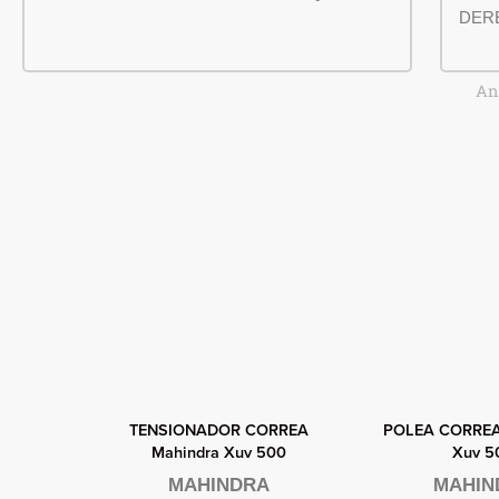
DER
An
Vista rápida
Vista ráp
 Modelo
TENSIONADOR CORREA
POLEA CORREA
Mahindra Xuv 500
Xuv 5
MAHINDRA
MAHIN