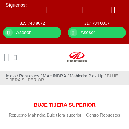
Síguenos:
319 748 8072
317 794 0907
Asesor
Asesor
Inicio
/
Repuestos
/
MAHINDRA
/
Mahindra Pick Up
/ BUJE
TIJERA SUPERIOR
BUJE TIJERA SUPERIOR
Repuesto Mahindra Buje tijera superior – Centro Repuestos