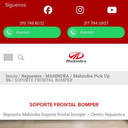
Síguenos:
319 748 8072
317 794 0907
Asesor
Asesor
Inicio
/
Repuestos
/
MAHINDRA
/
Mahindra Pick Up
S6
/ SOPORTE FRONTAL BOMPER
SOPORTE FRONTAL BOMPER
Repuesto Mahindra Soporte frontal bomper – Centro Repuestos