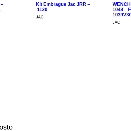
 JRR –
WENCHAI MOTOR JAC
JAC VE
1048 – FOTON BJ
J3 VELO
1039V3CO3
JAC
osto