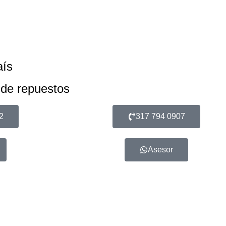
aís
 de repuestos
2
317 794 0907
Asesor