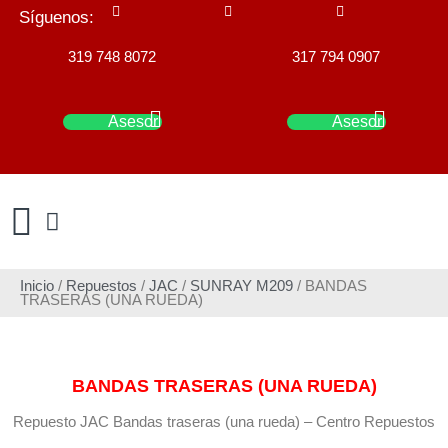
Síguenos:
319 748 8072
317 794 0907
Asesor
Asesor
Inicio
/
Repuestos
/
JAC
/
SUNRAY M209
/ BANDAS
TRASERAS (UNA RUEDA)
BANDAS TRASERAS (UNA RUEDA)
Repuesto JAC Bandas traseras (una rueda) – Centro Repuestos