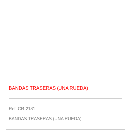
Repuesto Vehiculo JAC, Sunray Bandas traseras
(una rueda) – Centro Repuestos
BANDAS TRASERAS (UNA RUEDA)
Ref. CR-2181
BANDAS TRASERAS (UNA RUEDA)