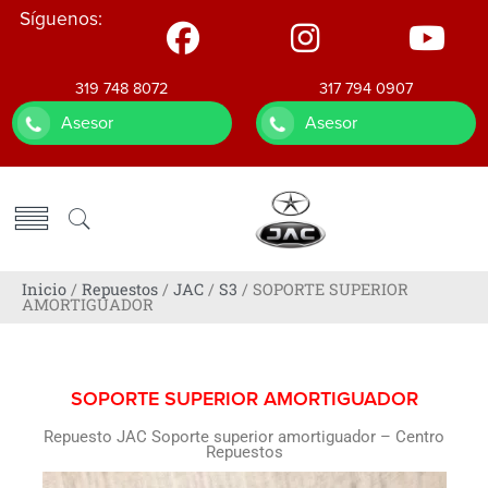
Síguenos:
319 748 8072
317 794 0907
Asesor
Asesor
Inicio
/
Repuestos
/
JAC
/
S3
/ SOPORTE SUPERIOR
AMORTIGUADOR
SOPORTE SUPERIOR AMORTIGUADOR
Repuesto JAC Soporte superior amortiguador – Centro
Repuestos