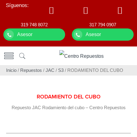
Síguenos:
319 748 8072
317 794 0907
Asesor
Asesor
Inicio
/
Repuestos
/
JAC
/
S3
/ RODAMIENTO DEL CUBO
RODAMIENTO DEL CUBO
Repuesto JAC Rodamiento del cubo – Centro Repuestos
Rodamiento-del-Rueda-S3.jpg