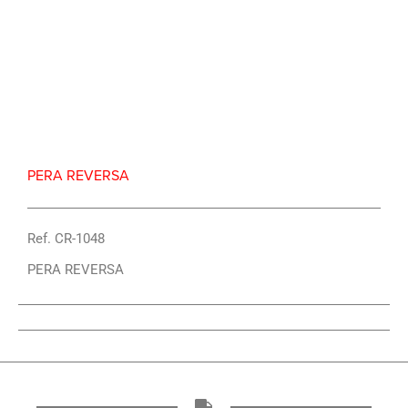
Repuesto Vehiculo JAC, S3 Pera reversa – Centro
Repuestos
PERA REVERSA
Ref. CR-1048
PERA REVERSA