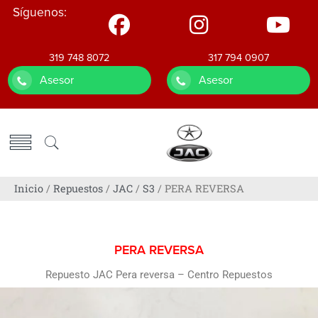
Síguenos:
319 748 8072
317 794 0907
Asesor
Asesor
Inicio
/
Repuestos
/
JAC
/
S3
/ PERA REVERSA
PERA REVERSA
Repuesto JAC Pera reversa – Centro Repuestos