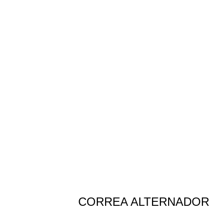
Repuesto Vehiculo JAC, S3 Correa altern
CORREA ALTERNADOR