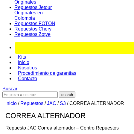
Originales
Repuestos Jetour
Originales en
Colombia
Repuestos FOTON
Repuestos Chery
Repuestos Zotye
Kits
Inicio
Nosotros
Procedimiento de garantias
Contacto
Buscar
Inicio
/
Repuestos
/
JAC
/
S3
/ CORREA ALTERNADOR
CORREA ALTERNADOR
Repuesto JAC Correa alternador – Centro Repuestos