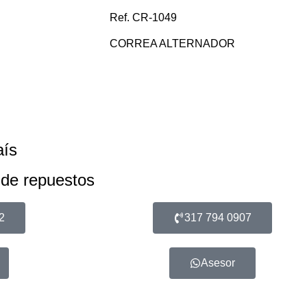
Ref. CR-1049
CORREA ALTERNADOR
aís
 de repuestos
2
317 794 0907
Asesor