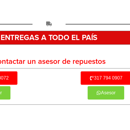
ENTREGAS A TODO EL PAÍS
ntactar un asesor de repuestos
8072
317 794 0907
r
Asesor