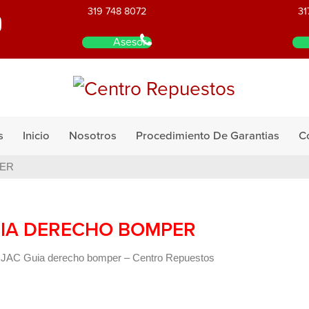
319 748 8072
31
Asesor
s
Inicio
Nosotros
Procedimiento De Garantias
C
PER
IA DERECHO BOMPER
 JAC Guia derecho bomper – Centro Repuestos