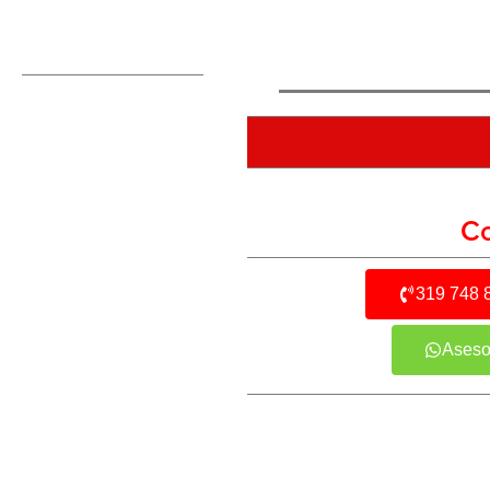
Co
319 748 
Aseso