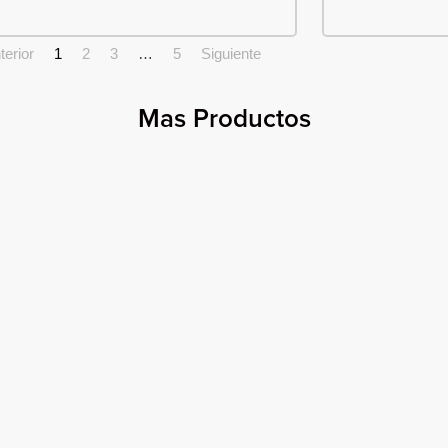
terior
1
2
3
…
5
Siguiente
Mas Productos