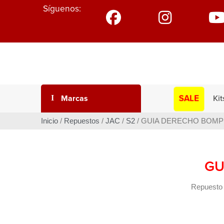
Síguenos:
SALE
Marcas
Kit
Inicio
/
Repuestos
/
JAC
/
S2
/ GUIA DERECHO BOM
GU
Repuesto