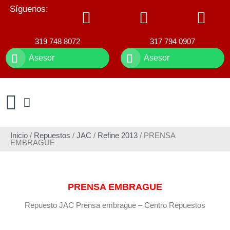
Síguenos:
319 748 8072
317 794 0907
Asesor
Asesor
Inicio
/
Repuestos
/
JAC
/
Refine 2013
/ PRENSA
EMBRAGUE
PRENSA EMBRAGUE
Repuesto JAC Prensa embrague – Centro Repuestos