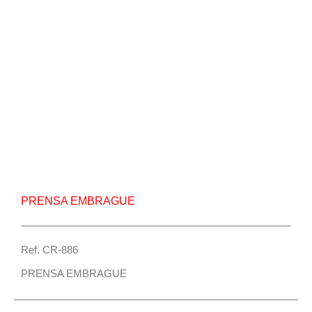
Repuesto Vehiculo JAC, Refine Prensa embrague
– Centro Repuestos
PRENSA EMBRAGUE
Ref. CR-886
PRENSA EMBRAGUE