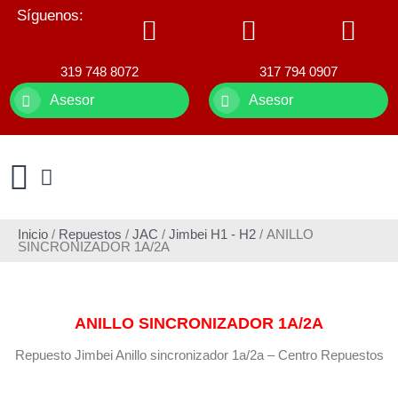
Síguenos:
319 748 8072
317 794 0907
Asesor
Asesor
Inicio
/
Repuestos
/
JAC
/
Jimbei H1 - H2
/ ANILLO
SINCRONIZADOR 1A/2A
ANILLO SINCRONIZADOR 1A/2A
Repuesto Jimbei Anillo sincronizador 1a/2a – Centro Repuestos