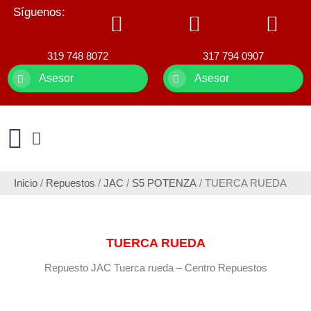
Síguenos:
319 748 8072
317 794 0907
Asesor
Asesor
Inicio
/
Repuestos
/
JAC
/
S5 POTENZA
/ TUERCA RUEDA
TUERCA RUEDA
Repuesto JAC Tuerca rueda – Centro Repuestos