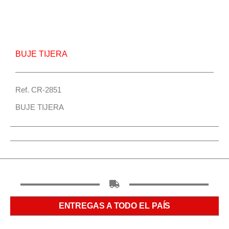
Repuesto Vehiculo J3 Veloce,JAC Buje tijera –
Centro Repuestos
BUJE TIJERA
Ref. CR-2851
BUJE TIJERA
ENTREGAS A TODO EL PAÍS