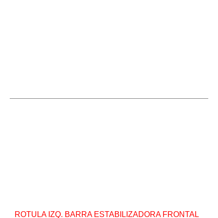
Muneco-o-Templete-J3.jpg
Repuesto Vehiculo J3 Cross,J3 Veloce,JAC Rotula
izq. Barra estabilizadora frontal – Centro
Repuestos
ROTULA IZQ. BARRA ESTABILIZADORA FRONTAL