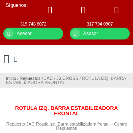
Síguenos:
319 748 8072
317 794 0907
Asesor
Asesor
Inicio
/
Repuestos
/
JAC
/
J3 CROSS
/ ROTULA IZQ. BARRA
ESTABILIZADORA FRONTAL
ROTULA IZQ. BARRA ESTABILIZADORA
FRONTAL
Repuesto JAC Rotula izq. Barra estabilizadora frontal – Centro
Repuestos