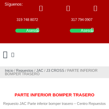
Síguenos:
319 748 8072
317 794 0907
Asesor
Asesor
Inicio
/
Repuestos
/
JAC
/
J3 CROSS
/ PARTE INFERIOR
BOMPER TRASERO
PARTE INFERIOR BOMPER TRASERO
Repuesto JAC Parte inferior bomper trasero – Centro Repuestos