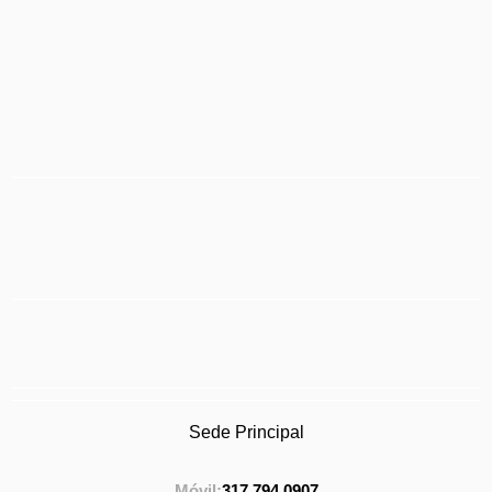
Sede Principal
Móvil:
317 794 0907