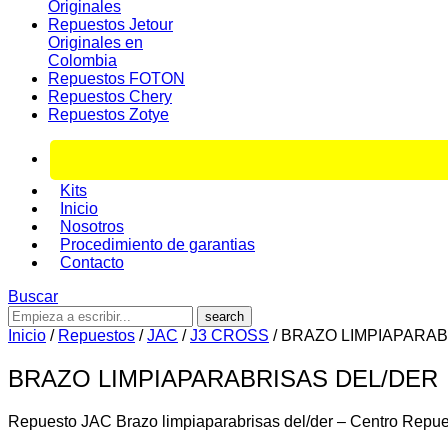
Originales
Repuestos Jetour
Originales en
Colombia
Repuestos FOTON
Repuestos Chery
Repuestos Zotye
Kits
Inicio
Nosotros
Procedimiento de garantias
Contacto
Buscar
¿Qué
estás
Inicio
/
Repuestos
/
JAC
/
J3 CROSS
/ BRAZO LIMPIAPARA
buscando?
BRAZO LIMPIAPARABRISAS DEL/DER
Repuesto JAC Brazo limpiaparabrisas del/der – Centro Repu