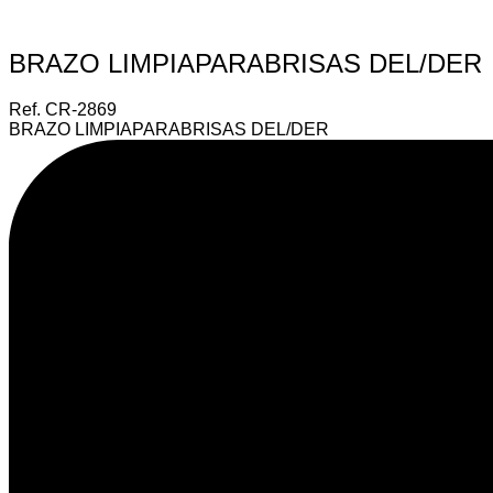
Repuesto Vehiculo J3 Cross,J3 Veloce,JAC Brazo limpiaparab
BRAZO LIMPIAPARABRISAS DEL/DER
Ref. CR-2869
BRAZO LIMPIAPARABRISAS DEL/DER