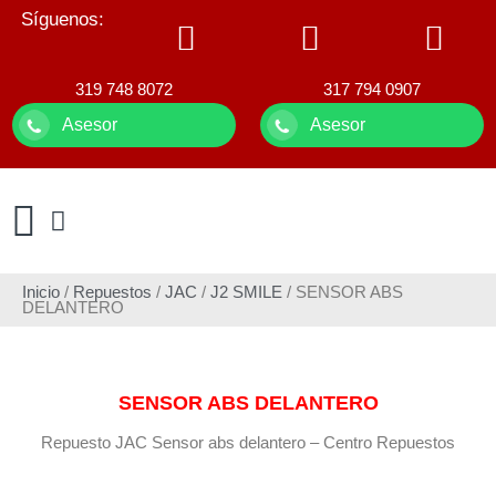
Síguenos:
319 748 8072
317 794 0907
Asesor
Asesor
Inicio
/
Repuestos
/
JAC
/
J2 SMILE
/ SENSOR ABS
DELANTERO
SENSOR ABS DELANTERO
Repuesto JAC Sensor abs delantero – Centro Repuestos