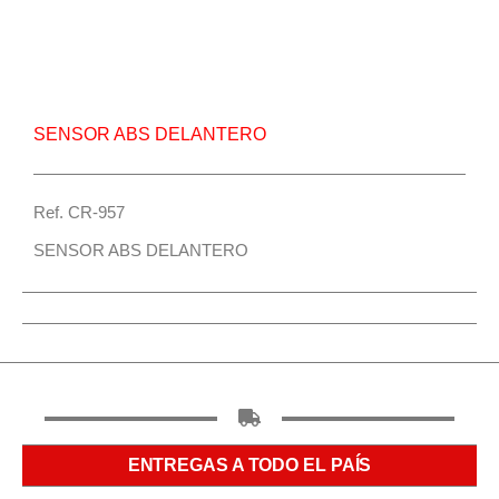
Repuesto Vehiculo JAC, Smile Sensor abs
delantero – Centro Repuestos
SENSOR ABS DELANTERO
Ref. CR-957
SENSOR ABS DELANTERO
ENTREGAS A TODO EL PAÍS