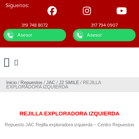
Síguenos:
319 748 8072
317 794 0907
Asesor
Asesor
Inicio
/
Repuestos
/
JAC
/
J2 SMILE
/ REJILLA
EXPLORADORA IZQUIERDA
REJILLA EXPLORADORA IZQUIERDA
Repuesto JAC Rejilla exploradora izquierda – Centro Repuestos