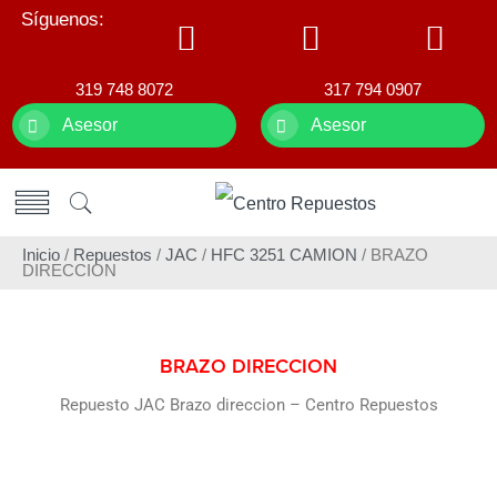
Síguenos:
319 748 8072
317 794 0907
Asesor
Asesor
Inicio
/
Repuestos
/
JAC
/
HFC 3251 CAMION
/ BRAZO
DIRECCION
BRAZO DIRECCION
Repuesto JAC Brazo direccion – Centro Repuestos