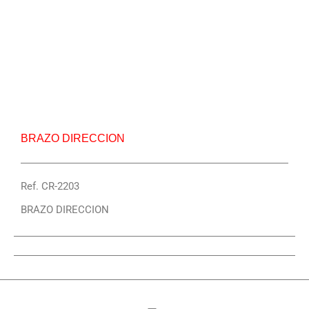
Repuesto Vehiculo JAC, 3251 Brazo direccion –
Centro Repuestos
BRAZO DIRECCION
Ref. CR-2203
BRAZO DIRECCION