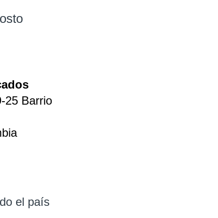
osto
cados
-25 Barrio
bia
do el país