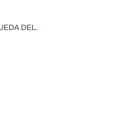
o rueda del. – Centro Repuestos
UEDA DEL.