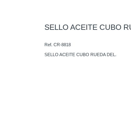
Repuesto Vehiculo JAC, 1131 Sello aceite cub
SELLO ACEITE CUBO R
Ref. CR-8818
SELLO ACEITE CUBO RUEDA DEL.