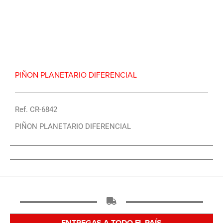
Repuesto Vehiculo JAC, 1120 Piñon planetario
diferencial – Centro Repuestos
PIÑON PLANETARIO DIFERENCIAL
Ref. CR-6842
PIÑON PLANETARIO DIFERENCIAL
ENTREGAS A TODO EL PAÍS