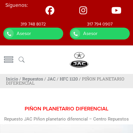
Síguenos:
319 748 8072
317 794 0907
Asesor
Asesor
Inicio
/
Repuestos
/
JAC
/
HFC 1120
/ PIÑON PLANETARIO
DIFERENCIAL
PIÑON PLANETARIO DIFERENCIAL
Repuesto JAC Piñon planetario diferencial – Centro Repuestos