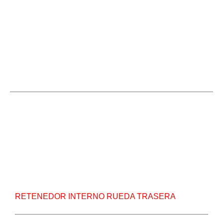
Retendor-int-rueda-trasera.jpg
Repuesto Vehiculo JAC, 1035-1040 Retenedor
interno rueda trasera – Centro Repuestos
RETENEDOR INTERNO RUEDA TRASERA