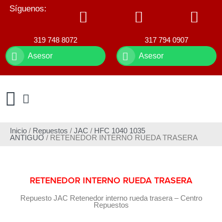
Síguenos:
319 748 8072
317 794 0907
Asesor
Asesor
Inicio
/
Repuestos
/
JAC
/
HFC 1040 1035
ANTIGUO
/ RETENEDOR INTERNO RUEDA TRASERA
RETENEDOR INTERNO RUEDA TRASERA
Repuesto JAC Retenedor interno rueda trasera – Centro
Repuestos