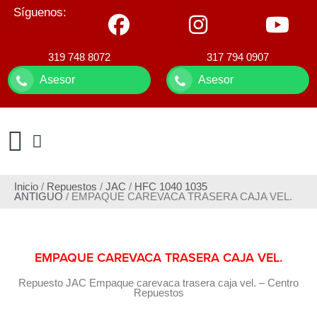
Síguenos:
319 748 8072
317 794 0907
Asesor
Asesor
Inicio
/
Repuestos
/
JAC
/
HFC 1040 1035
ANTIGUO
/ EMPAQUE CAREVACA TRASERA CAJA VEL.
EMPAQUE CAREVACA TRASERA CAJA VEL.
Repuesto JAC Empaque carevaca trasera caja vel. – Centro
Repuestos