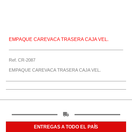
Repuesto Vehiculo JAC, 1035-1040 Empaque
carevaca trasera caja vel. – Centro Repuestos
EMPAQUE CAREVACA TRASERA CAJA VEL.
Ref. CR-2087
EMPAQUE CAREVACA TRASERA CAJA VEL.
ENTREGAS A TODO EL PAÍS