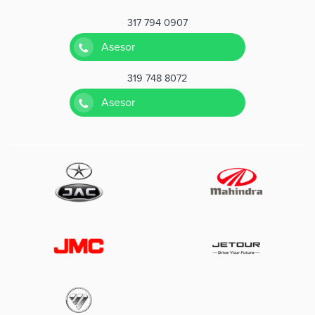
317 794 0907
Asesor
319 748 8072
Asesor