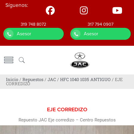
Síguenos:
319 748 8072
317 794 0907
Asesor
Asesor
Inicio
/
Repuestos
/
JAC
/
HFC 1040 1035 ANTIGUO
/ EJE
CORREDIZO
EJE CORREDIZO
Repuesto JAC Eje corredizo – Centro Repuestos