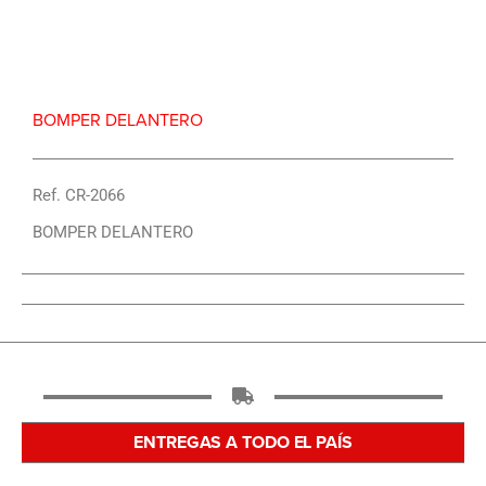
Repuesto Vehiculo JAC, 1035-1040 Bomper
delantero – Centro Repuestos
BOMPER DELANTERO
Ref. CR-2066
BOMPER DELANTERO
ENTREGAS A TODO EL PAÍS