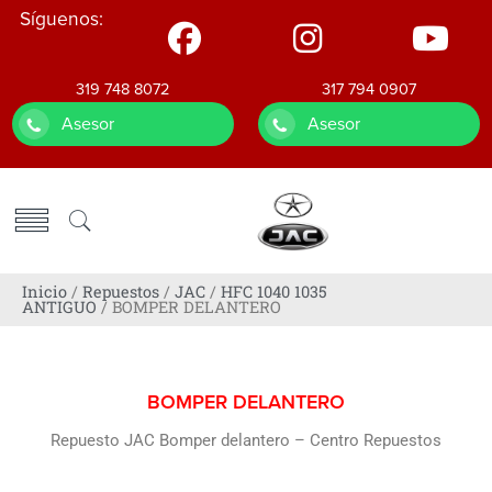
Síguenos:
319 748 8072
317 794 0907
Asesor
Asesor
Inicio
/
Repuestos
/
JAC
/
HFC 1040 1035
ANTIGUO
/ BOMPER DELANTERO
BOMPER DELANTERO
Repuesto JAC Bomper delantero – Centro Repuestos